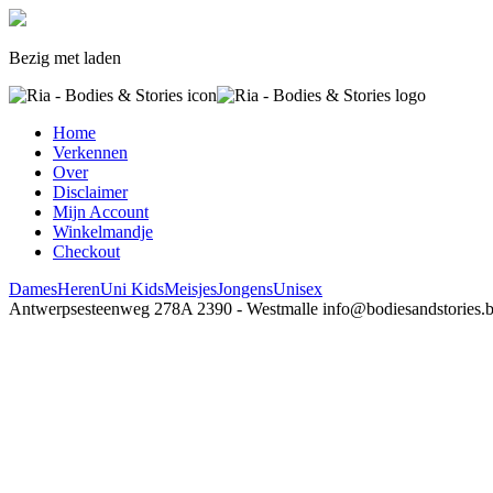
Bezig met laden
Home
Verkennen
Over
Disclaimer
Mijn Account
Winkelmandje
Checkout
Dames
Heren
Uni Kids
Meisjes
Jongens
Unisex
Antwerpsesteenweg 278A
2390 - Westmalle
info@bodiesandstories.